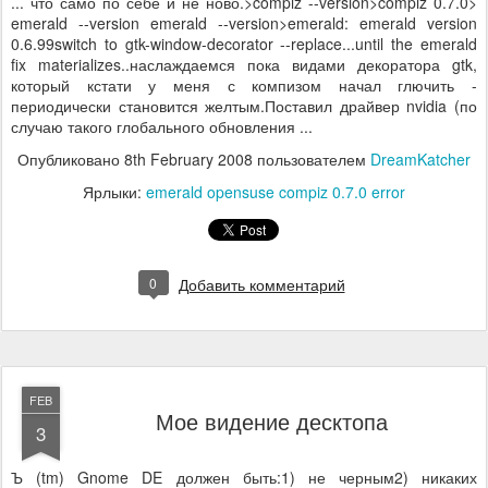
... что само по себе и не ново.>compiz --version>compiz 0.7.0>
emerald --version emerald --version>emerald: emerald version
0.6.99switch to gtk-window-decorator --replace...until the emerald
fix materializes..наслаждаемся пока видами декоратора gtk,
который кстати у меня с компизом начал глючить -
периодически становится желтым.Поставил драйвер nvidia (по
случаю такого глобального обновления ...
Опубликовано
8th February 2008
пользователем
DreamKatcher
Ярлыки:
emerald opensuse compiz 0.7.0 error
0
Добавить комментарий
FEB
Мое видение десктопа
3
Ъ (tm) Gnome DE должен быть:1) не черным2) никаких