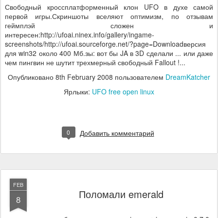
Свободный кроссплатформенный клон UFO в духе самой
первой игры.Скриншоты вселяют оптимизм, по отзывам
геймплэй сложен и
интересен:http://ufoai.ninex.info/gallery/ingame-
screenshots/http://ufoai.sourceforge.net/?page=Downloadверсия
для win32 около 400 Мб.зы: вот бы JA в 3D сделали ... или даже
чем пингвин не шутит трехмерный свободный Fallout !...
Опубликовано
8th February 2008
пользователем
DreamKatcher
Ярлыки:
UFO free open linux
0
Добавить комментарий
FEB
Поломали emerald
8