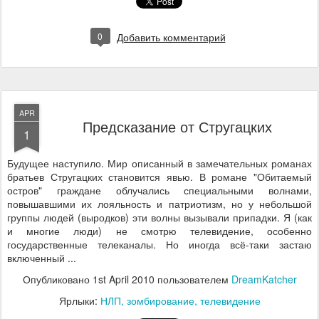
0
Добавить комментарий
APR
Предсказание от Стругацких
1
Будущее наступило. Мир описанный в замечательных романах
братьев Стругацких становится явью. В романе "Обитаемый
остров" граждане облучались специальными волнами,
повышавшими их лояльность и патриотизм, но у небольшой
группы людей (выродков) эти волны вызывали припадки. Я (как
и многие люди) не смотрю телевидение, особенно
государственные телеканалы. Но иногда всё-таки застаю
включенный ...
Опубликовано
1st April 2010
пользователем
DreamKatcher
Ярлыки:
НЛП
зомбирование
телевидение