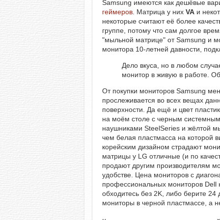
Samsung имеются как дешёвые вари
геймеров
. Матрица у них
VA
и некот
некоторые считают её более качест
группе, потому что сам долгое врем
"мыльной матрице" от Samsung и мо
монитора 10-летней давности, под
Дело вкуса, но в любом случ
монитор в живую в работе. О
От покупки мониторов Samsung мен
прослеживается во всех вещах данн
поверхности. Да ещё и цвет пласти
на моём столе с черным системным
наушниками SteelSeries и жёлтой м
чем белая пластмасса на которой в
корейским дизайном страдают мон
матрицы у LG отличные (и по качест
продают другим производителям мон
удобстве. Цена мониторов с диаго
профессиональных мониторов Dell н
обходитесь без 2K, либо берите 24
мониторы в черной пластмассе, а н