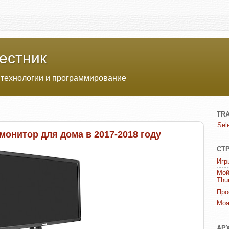
естник
 технологии и программирование
TR
Sel
 монитор для дома в 2017-2018 году
СТ
Игр
Мой
Thu
Про
Моя
АР