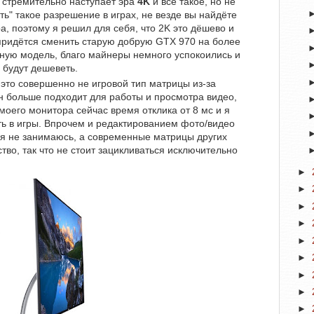
о стремительно наступает эра
4K
и всё такое, но не
ть" такое разрешение в играх, не везде вы найдёте
а, поэтому я решил для себя, что 2K это дёшево и
придётся сменить старую добрую GTX 970 на более
ную модель, благо майнеры немного успокоились и
ы будут дешеветь.
о это совершенно не игровой тип матрицы из-за
н больше подходит для работы и просмотра видео,
моего монитора сейчас время отклика от 8 мс и я
ать в игры. Впрочем и редактированием фото/видео
я не занимаюсь, а современные матрицы других
ство, так что не стоит зацикливаться исключительно
►
►
►
►
►
►
►
►
►