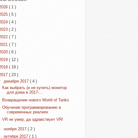
2026
( 1 )
2025
( 5 )
2024
( 4 )
2023
( 2 )
2022
( 7 )
2021
( 7 )
2020
( 6 )
2019
( 12 )
2018
( 19 )
2017
( 23 )
▼
декабря 2017
( 4 )
Как выбрать (и не купить) монитор
для дома в 2017-...
Возвращение нового World of Tanks
Обучение программированию в
современных реалиях
VR не умер, да здравствует VR!
►
ноября 2017
( 2 )
►
октября 2017
( 1 )