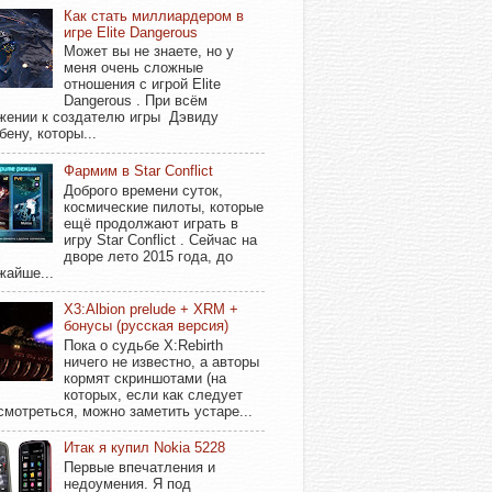
Как стать миллиардером в
игре Elite Dangerous
Может вы не знаете, но у
меня очень сложные
отношения с игрой Elite
Dangerous . При всём
жении к создателю игры Дэвиду
бену, которы...
Фармим в Star Conflict
Доброго времени суток,
космические пилоты, которые
ещё продолжают играть в
игру Star Conflict . Сейчас на
дворе лето 2015 года, до
жайше...
X3:Albion prelude + XRM +
бонусы (русская версия)
Пока о судьбе X:Rebirth
ничего не известно, а авторы
кормят скриншотами (на
которых, если как следует
смотреться, можно заметить устаре...
Итак я купил Nokia 5228
Первые впечатления и
недоумения. Я под