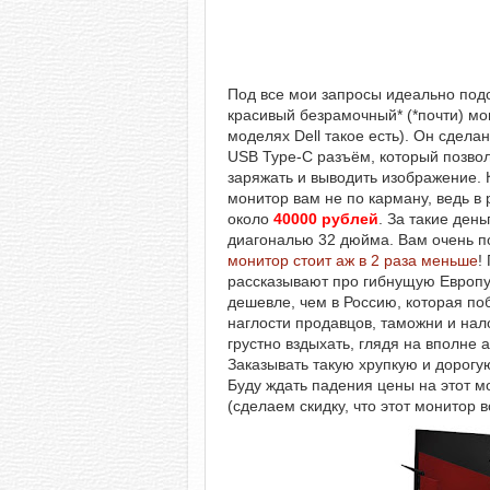
Под все мои запросы идеально под
красивый безрамочный* (*почти) м
моделях Dell такое есть). Он сдел
USB Type-C разъём, который позво
заряжать и выводить изображение. К
монитор вам не по карману, ведь в 
около
40000 рублей
. За такие ден
диагональю 32 дюйма. Вам очень по
монитор стоит аж в 2 раза меньше
!
рассказывают про гибнущую Европу, 
дешевле, чем в Россию, которая поб
наглости продавцов, таможни и нал
грустно вздыхать, глядя на вполне 
Заказывать такую хрупкую и дорогу
Буду ждать падения цены на этот м
(сделаем скидку, что этот монитор в