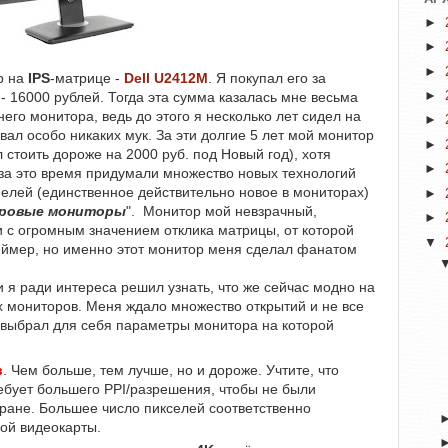
►
►
►
р на
IPS
-матрице -
Dell U2412M
. Я покупал его за
►
- 16000 рублей. Тогда эта сумма казалась мне весьма
го монитора, ведь до этого я несколько лет сидел на
►
л особо никаких мук. За эти долгие 5 лет мой монитор
►
л стоить дороже на 2000 руб. под Новый год), хотя
►
за это время придумали множество новых технологий
анелей (единственное действительно новое в мониторах)
►
ровые мониторы
". Монитор мой невзрачный,
►
и с огромным значением отклика матрицы, от которой
▼
ймер, но именно этот монитор меня сделал фанатом
и я ради интереса решил узнать, что же сейчас модно на
х мониторов. Меня ждало множество открытий и не все
 выбрал для себя параметры монитора на которой
в
. Чем больше, тем лучше, но и дороже. Учтите, что
ебует большего PPI/разрешения, чтобы не были
ране. Большее число пикселей соответственно
ной видеокарты.