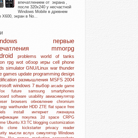
впечатлением от экрана ,
после 320х240 у несчастной
Windows Mobile в древнем
n X600, экран в No...
ГИ
Windows
первые
печатления
mmorpg
droid
problems
world of tanks
ion rpg
wot
обзор игры
cell phone
ds
simulator
GNU/Linux
war thunder
ie games
update
programming
design
ification
размышления
MSFS 2004
rosoft
windows 7
выбор
arcade game
refox
future
samsung
smartphones
board
software
usability
авиасимулятор
owser
browsers
обновление
chromium
ategy
warthunder
HDD
ZTE
flat space
free
dels
install
интернет
лженаука
дификации
покупка
2d space
CRPG
ome
Ubuntu
X3:TC
blogging
customization
blo clone
kickstarter
privacy
reader
urity
мысли вслух
симулятор
Windows