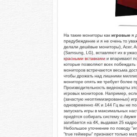
На такие мониторы как
игровые
я д
предубеждение и я не очень то ув
делали дешёвые мониторы), Acer, A
(Samsung, LG), вставляют их в ужас
красными вставками
и впаривают по
которые позволяют всех побеждать в
мониторов встречаются весьма дост
чтобы дрожать над лишними миллисе
мониторе опять же требует более п
Производительность видеокарты эт
игровых мониторов. Например, если
(зачастую неоптимизированных) игр
одновременно 4K и 144 Гц вы не по
запускать игры в максимальных нас
придётся собирать систему
с двумя
загибается на 4K, выдавая 25 кадро
Небольшое уточнение по поводу "иг
"true геймеры" признают только ма