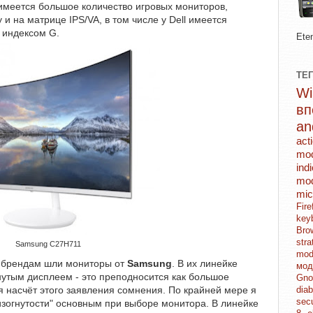
е имеется большое количество игровых мониторов,
 на матрице IPS/VA, в том числе у Dell имеется
 индексом G.
Ete
ТЕ
в
an
act
mo
ind
mod
mic
Fi
key
Br
str
Samsung C27H711
mo
к брендам шли мониторы от
Samsung
. В их линейке
мо
нутым дисплеем - это преподносится как большое
Gn
ня насчёт этого заявления сомнения. По крайней мере я
dia
sec
изогнутости" основным при выборе монитора. В линейке