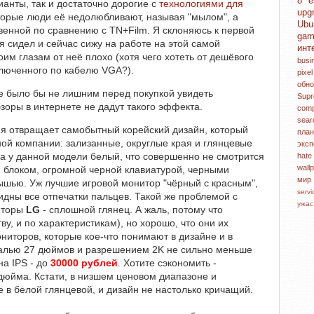
8
e
анты, так и достаточно дорогие с
технологиями для
upg
орые люди её недолюбливают, называя "мылом", а
Ubu
венной по сравнению c TN+Film. Я склоняюсь к первой
ga
я сидел и сейчас сижу на работе на этой самой
инт
им глазам от неё плохо (хотя чего хотеть от дешёвого
bus
ключенного по кабелю VGA?).
pixe
обн
ае было бы не лишним перед покупкой увидеть
Sup
бзоры в интернете не дадут такого эффекта.
com
sea
я отвращает самобытный корейский дизайн, который
пл
ой компании: зализанные, округлые края и глянцевые
экс
ка у данной модели белый, что совершенно не смотрится
hat
wall
 блоком, огромной черной клавиатурой, черными
ми
ышью. Уж лучшие игровой монитор "чёрный с красным",
serv
идны все отпечатки пальцев. Такой же проблемой с
ужа
иторы
LG
- сплошной глянец. А жаль, потому что
ву, и по характеристикам), но хорошо, что они их
иторов, которые кое-что понимают в дизайне и в
налью 27 дюймов и разрешением 2K не сильно меньше
а IPS - до
30000 рублей
. Хотите сэкономить -
 дюйма. Кстати, в низшем ценовом диапазоне и
е в белой глянцевой, и дизайн не настолько кричащий.