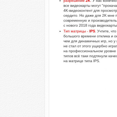
разрешение
2K
. У нас конечн
все видеокарты могут "прокача
4K-видеоконтент для просмотр
сердито. Но даже для 2K мне 
современную и производитель
с нового 2018 года видеокарт
Тип матрицы -
IPS
. Учтите, чт
большого времени отклика и о
чем для динамичных игр, но у 
не стал от этого ущербно игр
на профессиональном уровне 
типов всё таки подтянули каче
на матрице типа IPS.