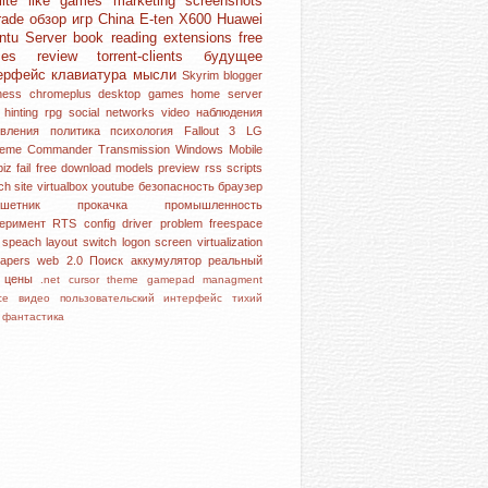
lite like games
marketing
screenshots
rade
обзор игр
China
E-ten X600
Huawei
ntu Server
book reading
extensions
free
mes
review
torrent-clients
будущее
ерфейс
клавиатура
мысли
Skyrim
blogger
iness
chromeplus
desktop
games
home server
l hinting
rpg
social networks
video
наблюдения
овления
политика
психология
Fallout 3
LG
reme Commander
Transmission
Windows Mobile
piz
fail
free download
models
preview
rss
scripts
rch
site
virtualbox
youtube
безопасность
браузер
аншетник
прокачка
промышленность
перимент
RTS
config
driver problem
freespace
e speach
layout switch
logon screen
virtualization
papers
web 2.0
Поиск
аккумулятор
реальный
р
цены
.net
cursor theme
gamepad
managment
ice
видео
пользовательский интерфейс
тихий
с
фантастика