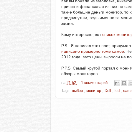
Как вы поняли из заголовка, никако
причин и финансовая из них не сама
такие большие деньги монитор, то 
продвинутым, ведь именно за мони
жизни.
Кому интересно, вот
список монито
P.S.: Я написал этот пост, придума
написано примерно тоже самое
. Н
2012 года, зато цены выросли на по
P.P.S: Самый крутой портал о мони
обзоры мониторов.
на
21:52
1 комментарий :
Tags:
выбор
,
монитор
,
Dell
,
lcd
,
sam