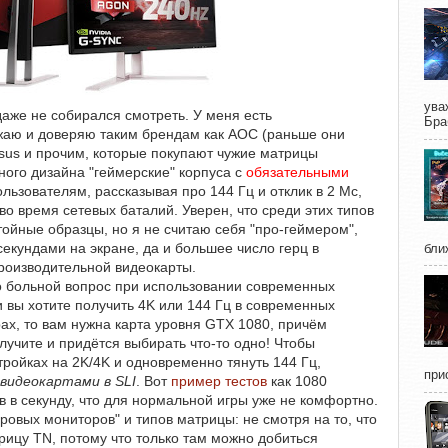
ува
аже не собирался смотреть. У меня есть
Бра
ажаю и доверяю таким брендам как AOC (раньше они
sus и прочим, которые покупают чужие матрицы
ного дизайна "геймерские" корпуса с
обязательными
льзователям, рассказывая про 144 Гц и отклик в 2 Мс,
о время сетевых баталий. Уверен, что среди этих типов
ойные образцы, но я не считаю себя "про-геймером",
кундами на экране, да и большее число герц в
бли
роизводительной видеокарты.
о больной вопрос при использовании современных
 вы хотите получить 4K или 144 Гц в современных
ах, то вам нужна карта уровня GTX 1080, причём
лучите и придётся выбирать что-то одно! Чтобы
тройках на 2K/4K и одновременно тянуть 144 Гц,
при
 видеокартами в SLI
. Вот
пример тестов
как 1080
в в секунду, что для нормальной игры уже не комфортно.
ровых мониторов" и типов матрицы: не смотря на то, что
трицу TN, потому что только там можно добиться