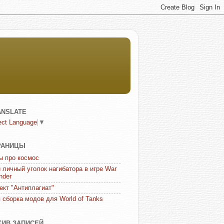
ANSLATE
ect Language
▼
РАНИЦЫ
ы про космос
 личный уголок нагибатора в игре War
nder
ект "Антиплагиат"
 сборка модов для World of Tanks
ХИВ ЗАПИСЕЙ