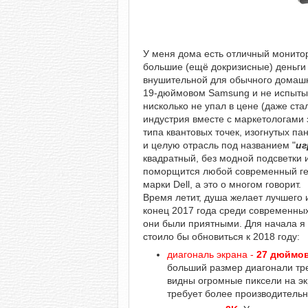
У меня дома есть отличный монито
большие (ещё докризисные) деньги 
внушительной для обычного домашне
19-дюймовом Samsung и не испытыва
нисколько не упал в цене (даже ста
индустрия вместе с маркетологами 
типа квантовых точек, изогнутых п
и целую отрасль под названием "
иг
квадратный, без модной подсветки 
поморщится любой современный ге
марки Dell, а это о многом говорит.
Время летит, душа желает лучшего 
конец 2017 года среди современны
они были приятными. Для начала я
стоило бы обновиться к 2018 году:
диагональ экрана -
27 дюймо
больший размер диагонали тр
видны огромные пиксели на эк
требует более производитель