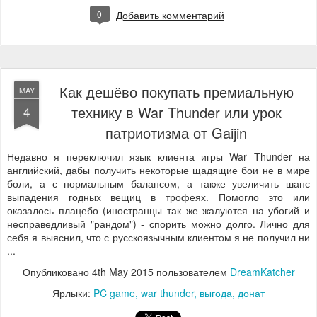
0
Добавить комментарий
Как дешёво покупать премиальную
MAY
технику в War Thunder или урок
4
патриотизма от Gaijin
Недавно я переключил язык клиента игры War Thunder на
английский, дабы получить некоторые щадящие бои не в мире
боли, а с нормальным балансом, а также увеличить шанс
выпадения годных вещиц в трофеях. Помогло это или
оказалось плацебо (иностранцы так же жалуются на убогий и
несправедливый "рандом") - спорить можно долго. Лично для
себя я выяснил, что с русскоязычным клиентом я не получил ни
...
Опубликовано
4th May 2015
пользователем
DreamKatcher
Ярлыки:
PC game
war thunder
выгода
донат