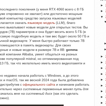
►
последнего поколения (у меня RTX 4060 всего с 8 ГБ
►
уже откровенно не хватает) или достаточно мощным
▼
свой компьютер средство запуска языковых моделей
олагается скачать
языковую модель
(LLM), благо
нно выкатывают новые модели для открытых тестов. Вы
дов (7B) параметров и она будет весить всего 5 ГБ (в
 самую подробную модель и там вес будет около 50 ГБ и
ычной видеокарте. У меня быстро работают только 7B
 помещаются в память видеокарты. Для своих
ярные и новые модели в размере 7B и 8B:
gemma
кой компании Alibaba, умеет общаться на разных
►
ове популярной mistral, но оптимизированная под
►
13 ГБ, так что желательно иметь много видеопамяти и
►
►
о недавно начала работать с Windows, а до этого
ux и macOS, так же весной 2024 года была добавлена
►
 дистрибутив с
официального сайта
и начинаем работать
►
рительно
через системные переменные менял путь для
►
качались мне на системный диск
(как это сделать
►
ложно).
►