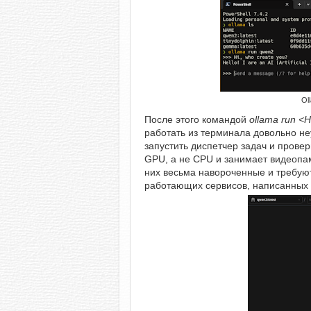
Ol
После этого командой
ollama run <
работать из терминала довольно н
запустить диспетчер задач и провер
GPU, а не CPU и занимает видеопам
них весьма навороченные и требуют 
работающих сервисов, написанных 