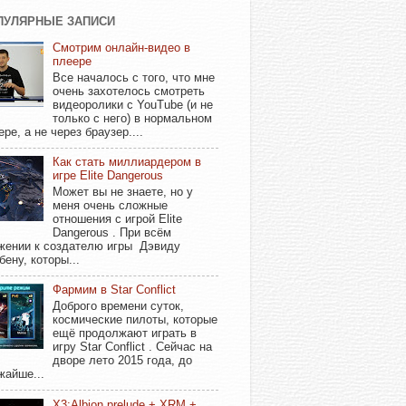
ПУЛЯРНЫЕ ЗАПИСИ
Смотрим онлайн-видео в
плеере
Все началось с того, что мне
очень захотелось смотреть
видеоролики с YouTube (и не
только с него) в нормальном
ере, а не через браузер....
Как стать миллиардером в
игре Elite Dangerous
Может вы не знаете, но у
меня очень сложные
отношения с игрой Elite
Dangerous . При всём
жении к создателю игры Дэвиду
бену, которы...
Фармим в Star Conflict
Доброго времени суток,
космические пилоты, которые
ещё продолжают играть в
игру Star Conflict . Сейчас на
дворе лето 2015 года, до
жайше...
X3:Albion prelude + XRM +