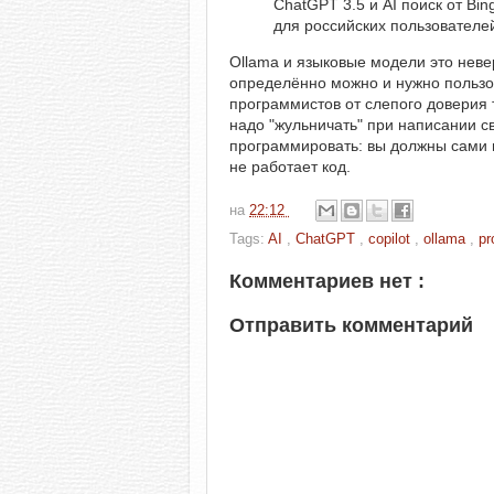
ChatGPT 3.5 и AI поиск от Bi
для российских пользователе
Ollama и языковые модели это неве
определённо можно и нужно пользо
программистов от слепого доверия т
надо "жульничать" при написании с
программировать: вы должны сами н
не работает код.
на
22:12
Tags:
AI
,
ChatGPT
,
copilot
,
ollama
,
p
Комментариев нет :
Отправить комментарий