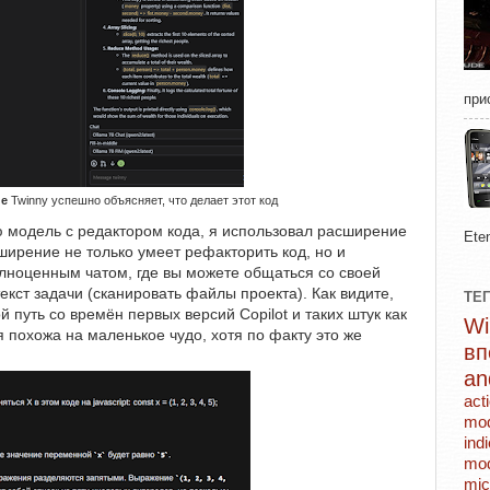
при
de
Twinny успешно объясняет, что делает этот код
ю модель с редактором кода, я использовал расширение
Ete
ширение не только умеет рефакторить код, но и
лноценным чатом, где вы можете общаться со своей
кст задачи (сканировать файлы проекта). Как видите,
ТЕ
путь со времён первых версий Copilot и таких штук как
я похожа на маленькое чудо, хотя по факту это же
в
an
act
mo
ind
mod
mic