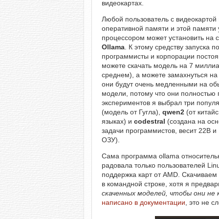
видеокартах.
Любой пользователь с видеокартой 
оперативной памяти и этой памяти 
процессором может установить на 
Ollama
. К этому средству запуска п
программисты и корпорации постоя
можете скачать модель на 7 миллиар
среднем), а можете замахнуться на
они будут очень медленными на об
модели, потому что они полностью
экспериментов я выбрал три попул
(модель от Гугла),
qwen2
(от китайс
языках) и
codestral
(создана на осн
задачи программистов, весит 22B и 
ОЗУ).
Сама программа ollama относительн
радовала только пользователей Lin
поддержка карт от AMD. Скачиваем
в командной строке, хотя я предва
скаченных моделей, чтобы они не 
написано в документации
, это не с