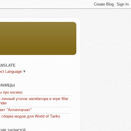
ANSLATE
ect Language
▼
РАНИЦЫ
ы про космос
 личный уголок нагибатора в игре War
nder
ект "Антиплагиат"
 сборка модов для World of Tanks
ХИВ ЗАПИСЕЙ