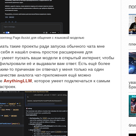
ПО
онтенд Page Assist для общения с языковой моделью
пле
мать такие проекты ради запуска обычного чата мне
 себя я нашёл очень простое расширение для
е умеет пускать ваши модели в открытый интернет, чтобы
ильтровали её и выдавали вам ответ. Есть ещё более
каким-то причинам он отвечал у меня только на один
В качестве аналога чат-приложения ещё можно
ие
AnythingLLM
, которое умеет подключаться к самым
ува
астроек.
Бра
бли