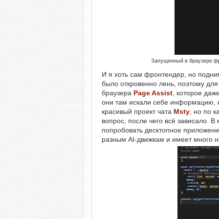
Запущенный в браузере фр
И я хоть сам фронтендер, но подни
было откровенно лень, поэтому для
браузера
Page Assist
, которое даж
они там искали себе информацию, ф
красивый проект чата
Msty
, но по 
вопрос, после чего всё зависало. 
попробовать десктопное приложен
разным AI-движкам и имеет много н