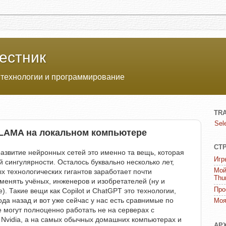
естник
 технологии и программирование
TR
Sel
LAMA на локальном компьютере
СТ
азвитие нейронных сетей это именно та вещь, которая
Игр
 сингулярности. Осталось буквально несколько лет,
Мой
х технологических гигантов заработает почти
Thu
менять учёных, инженеров и изобретателей (ну и
Про
. Такие вещи как Copilot и ChatGPT это технологии,
да назад и вот уже сейчас у нас есть сравнимые по
Моя
 могут полноценно работать не на серверах с
vidia, а на самых обычных домашних компьютерах и
АР