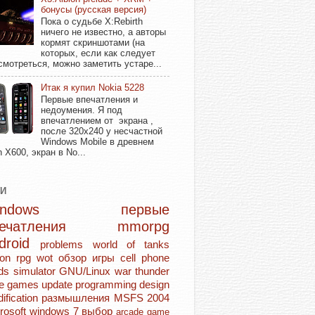
бонусы (русская версия)
Пока о судьбе X:Rebirth
ничего не известно, а авторы
кормят скриншотами (на
которых, если как следует
смотреться, можно заметить устаре...
Итак я купил Nokia 5228
Первые впечатления и
недоумения. Я под
впечатлением от экрана ,
после 320х240 у несчастной
Windows Mobile в древнем
n X600, экран в No...
ГИ
Windows
первые
печатления
mmorpg
droid
problems
world of tanks
ion rpg
wot
обзор игры
cell phone
ds
simulator
GNU/Linux
war thunder
ie games
update
programming
design
ification
размышления
MSFS 2004
rosoft
windows 7
выбор
arcade game