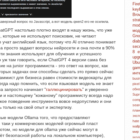
Fi
key
Br
str
каверзный вопрос по Javascript, а вот модель qwen2 его не осилила.
mo
atGPT настолько плотно входят в нашу жизнь, что уже
мо
 которые не используют поисковик, не читают
Gn
dia
 учат английский язык, потому что AI отлично понимает
sec
 а просто задают вопросы нейросети и она почти в 90%
8
e
 эти знания используют для обучения и успешного
upg
 уж там говорить, если ChatGPT 4 версии сама без
Ubu
 на junior программиста - это ответ на вопрос, как
ga
оторых задачах они способны сделать это прямо сейчас
инт
аммист для бизнеса равен стоимости видеокарты для
bus
сегда надо помнить, что если языковая модель не знает
pixe
на запросто начинает "
галлюцинировать
" и уверенно
обн
Sup
 и настоящему "кожаному" программисту всегда надо
com
акое поведение инструмента вовсе недопустимо и они
sea
ь только на свой опыт и экспертизу.
пл
экс
ые модели Ollama того, что предоставляют
hat
ё таки у коммерческих моделей огромный пласт
wall
потом, но модели для ollama уже сейчас могут в
ми
счёт безопасной работы на локальном компьютере),
serv