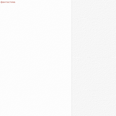
с
фантастика