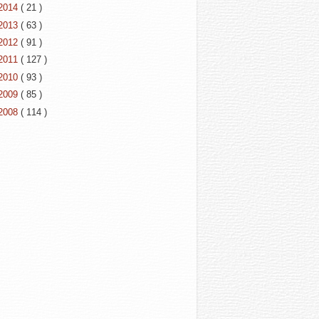
2014
( 21 )
2013
( 63 )
2012
( 91 )
2011
( 127 )
2010
( 93 )
2009
( 85 )
2008
( 114 )