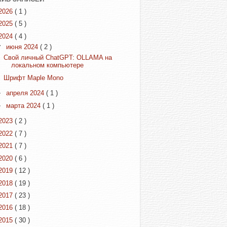
2026
( 1 )
2025
( 5 )
2024
( 4 )
▼
июня 2024
( 2 )
Свой личный ChatGPT: OLLAMA на
локальном компьютере
Шрифт Maple Mono
►
апреля 2024
( 1 )
►
марта 2024
( 1 )
2023
( 2 )
2022
( 7 )
2021
( 7 )
2020
( 6 )
2019
( 12 )
2018
( 19 )
2017
( 23 )
2016
( 18 )
2015
( 30 )