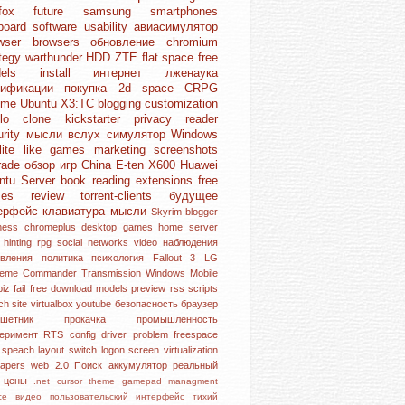
refox
future
samsung
smartphones
board
software
usability
авиасимулятор
owser
browsers
обновление
chromium
ategy
warthunder
HDD
ZTE
flat space
free
dels
install
интернет
лженаука
дификации
покупка
2d space
CRPG
ome
Ubuntu
X3:TC
blogging
customization
blo clone
kickstarter
privacy
reader
urity
мысли вслух
симулятор
Windows
lite like games
marketing
screenshots
rade
обзор игр
China
E-ten X600
Huawei
ntu Server
book reading
extensions
free
mes
review
torrent-clients
будущее
ерфейс
клавиатура
мысли
Skyrim
blogger
iness
chromeplus
desktop
games
home server
l hinting
rpg
social networks
video
наблюдения
овления
политика
психология
Fallout 3
LG
reme Commander
Transmission
Windows Mobile
piz
fail
free download
models
preview
rss
scripts
rch
site
virtualbox
youtube
безопасность
браузер
аншетник
прокачка
промышленность
перимент
RTS
config
driver problem
freespace
e speach
layout switch
logon screen
virtualization
papers
web 2.0
Поиск
аккумулятор
реальный
р
цены
.net
cursor theme
gamepad
managment
ice
видео
пользовательский интерфейс
тихий