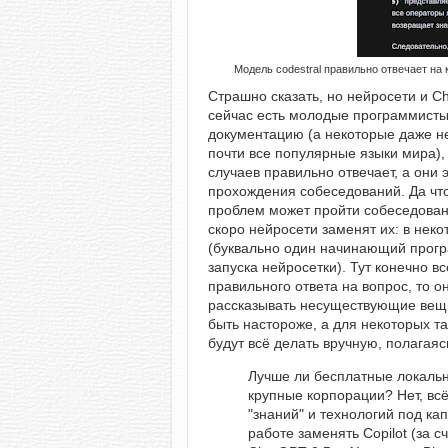
Модель codestral правильно отвечает на 
Страшно сказать, но нейросети и Ch
сейчас есть молодые программисты,
документацию (а некоторые даже не
почти все популярные языки мира),
случаев правильно отвечает, а они
прохождения собеседований. Да что
проблем может пройти собеседование
скоро нейросети заменят их: в нек
(буквально один начинающий прогр
запуска нейросетки). Тут конечно в
правильного ответа на вопрос, то о
рассказывать несуществующие вещи
быть настороже, а для некоторых т
будут всё делать вручную, полагаяс
Лучше ли бесплатные локальн
крупные корпорации? Нет, вс
"знаний" и технологий под ка
работе заменять Copilot (за 