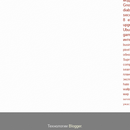
мо
Gn
dia
sec
8
e
upg
Ubu
ga
инт
bus
pixe
обн
Sup
com
sea
пл
экс
hat
wall
ми
serv
ужа
Технологии
Blogger
.