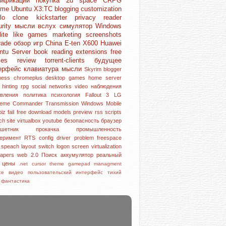
дификации
покупка
2d space
CRPG
ome
Ubuntu
X3:TC
blogging
customization
blo clone
kickstarter
privacy
reader
urity
мысли вслух
симулятор
Windows
lite like games
marketing
screenshots
rade
обзор игр
China
E-ten X600
Huawei
ntu Server
book reading
extensions
free
mes
review
torrent-clients
будущее
ерфейс
клавиатура
мысли
Skyrim
blogger
iness
chromeplus
desktop
games
home server
l hinting
rpg
social networks
video
наблюдения
овления
политика
психология
Fallout 3
LG
reme Commander
Transmission
Windows Mobile
piz
fail
free download
models
preview
rss
scripts
rch
site
virtualbox
youtube
безопасность
браузер
аншетник
прокачка
промышленность
перимент
RTS
config
driver problem
freespace
e speach
layout switch
logon screen
virtualization
papers
web 2.0
Поиск
аккумулятор
реальный
р
цены
.net
cursor theme
gamepad
managment
ice
видео
пользовательский интерфейс
тихий
с
фантастика