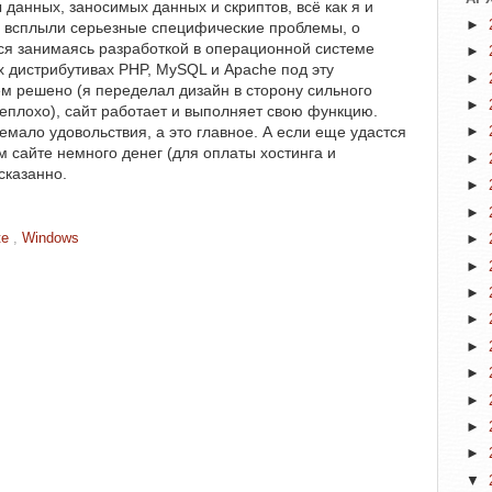
данных, заносимых данных и скриптов, всё как я и
►
го всплыли серьезные специфические проблемы, о
ся занимаясь разработкой в операционной системе
►
 дистрибутивах PHP, MySQL и Apache под эту
►
м решено (я переделал дизайн в сторону сильного
►
еплохо), сайт работает и выполняет свою функцию.
ало удовольствия, а это главное. А если еще удастся
►
м сайте немного денег (для оплаты хостинга и
►
сказанно.
►
►
te
,
Windows
►
►
►
►
►
►
►
►
►
▼