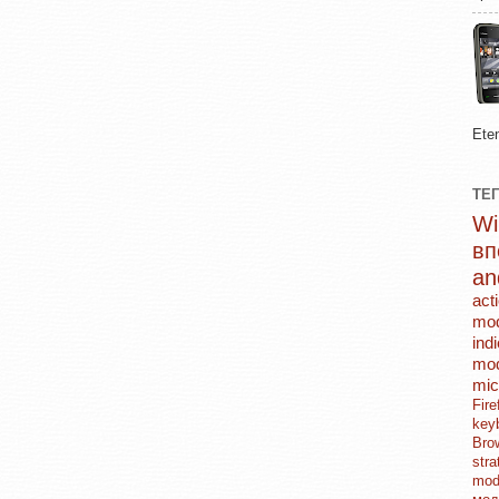
Ete
ТЕ
в
an
act
mo
ind
mod
mic
Fi
key
Br
str
mo