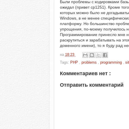
Были проблемы с кодировками базы 
ожидал (привет cp1251). Кроме то
которых можно было не догадывать
Windows, в не менее специфических
платформу. Но большинство пробле
упрощения, по-моему получилось н
Программирование принесло мне нем
раскрутиться и зарабатывать на это
доменного имени), то я буду рад не
на
18:23
Tags:
PHP
,
problems
,
programming
,
si
Комментариев нет :
Отправить комментарий