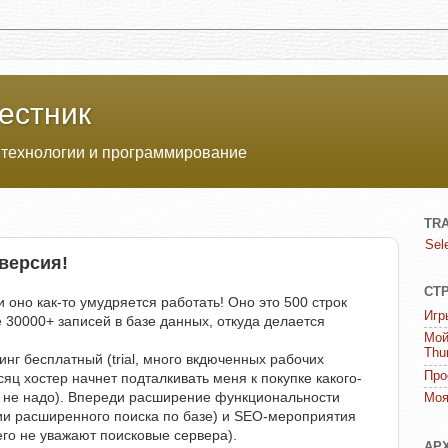
естник
 технологии и программирование
TR
Sel
-версия!
СТ
 оно как-то умудряется работать! Оно это 500 строк
Игр
е 30000+ записей в базе данных, откуда делается
Мой
Thu
нг бесплатный (trial, много вкдюченных рабочих
Про
сяц хостер начнет подталкивать меня к покупке какого-
е не надо). Впереди расширение функциональности
Моя
ии расширенного поиска по базе) и SEO-мероприятия
 его не уважают поисковые сервера).
АР