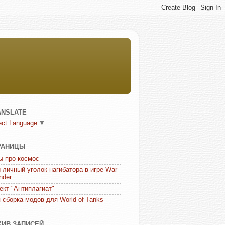
ANSLATE
ect Language
▼
РАНИЦЫ
ы про космос
 личный уголок нагибатора в игре War
nder
ект "Антиплагиат"
 сборка модов для World of Tanks
ХИВ ЗАПИСЕЙ