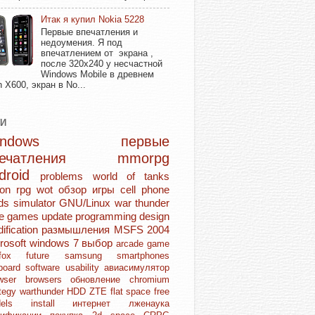
Итак я купил Nokia 5228
Первые впечатления и
недоумения. Я под
впечатлением от экрана ,
после 320х240 у несчастной
Windows Mobile в древнем
n X600, экран в No...
ГИ
Windows
первые
печатления
mmorpg
droid
problems
world of tanks
ion rpg
wot
обзор игры
cell phone
ds
simulator
GNU/Linux
war thunder
ie games
update
programming
design
ification
размышления
MSFS 2004
rosoft
windows 7
выбор
arcade game
refox
future
samsung
smartphones
board
software
usability
авиасимулятор
owser
browsers
обновление
chromium
ategy
warthunder
HDD
ZTE
flat space
free
dels
install
интернет
лженаука