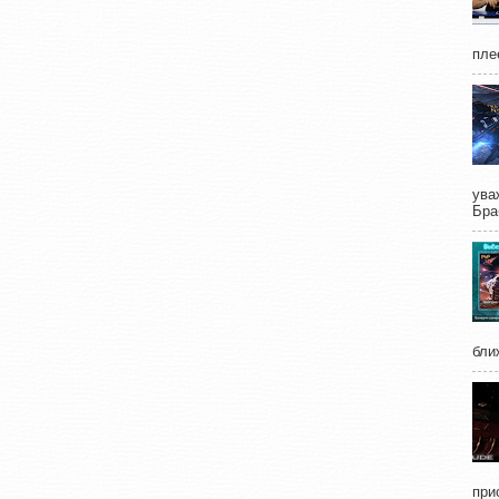
пле
ува
Бра
бли
при