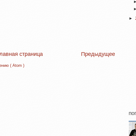
►
лавная страница
Предыдущее
нию ( Atom )
ПО