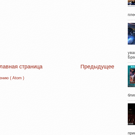
пле
ува
Бра
лавная страница
Предыдущее
нию ( Atom )
бли
при