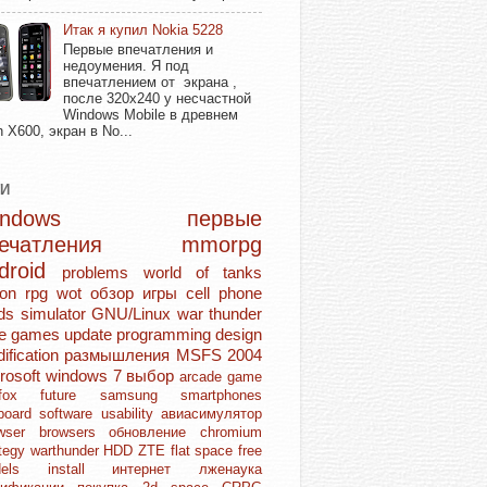
Итак я купил Nokia 5228
Первые впечатления и
недоумения. Я под
впечатлением от экрана ,
после 320х240 у несчастной
Windows Mobile в древнем
n X600, экран в No...
ГИ
Windows
первые
печатления
mmorpg
droid
problems
world of tanks
ion rpg
wot
обзор игры
cell phone
ds
simulator
GNU/Linux
war thunder
ie games
update
programming
design
ification
размышления
MSFS 2004
rosoft
windows 7
выбор
arcade game
refox
future
samsung
smartphones
board
software
usability
авиасимулятор
owser
browsers
обновление
chromium
ategy
warthunder
HDD
ZTE
flat space
free
dels
install
интернет
лженаука