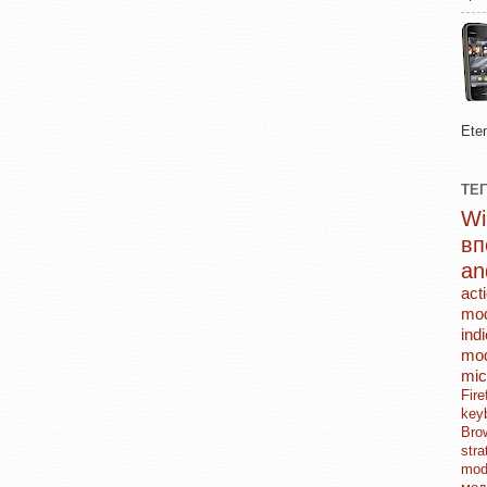
Ete
ТЕ
в
an
act
mo
ind
mod
mic
Fi
key
Br
str
mo