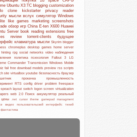
дификации
покупка
2d space
CRPG
ome
Ubuntu
X3:TC
blogging
customization
blo clone
kickstarter
privacy
reader
urity
мысли вслух
симулятор
Windows
lite like games
marketing
screenshots
rade
обзор игр
China
E-ten X600
Huawei
ntu Server
book reading
extensions
free
mes
review
torrent-clients
будущее
ерфейс
клавиатура
мысли
Skyrim
blogger
iness
chromeplus
desktop
games
home server
l hinting
rpg
social networks
video
наблюдения
овления
политика
психология
Fallout 3
LG
reme Commander
Transmission
Windows Mobile
piz
fail
free download
models
preview
rss
scripts
rch
site
virtualbox
youtube
безопасность
браузер
аншетник
прокачка
промышленность
перимент
RTS
config
driver problem
freespace
e speach
layout switch
logon screen
virtualization
papers
web 2.0
Поиск
аккумулятор
реальный
р
цены
.net
cursor theme
gamepad
managment
ice
видео
пользовательский интерфейс
тихий
с
фантастика