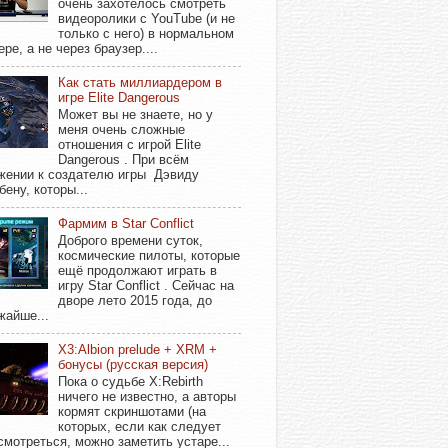
очень захотелось смотреть
видеоролики с YouTube (и не
только с него) в нормальном
ере, а не через браузер....
Как стать миллиардером в
игре Elite Dangerous
Может вы не знаете, но у
меня очень сложные
отношения с игрой Elite
Dangerous . При всём
жении к создателю игры Дэвиду
бену, которы...
Фармим в Star Conflict
Доброго времени суток,
космические пилоты, которые
ещё продолжают играть в
игру Star Conflict . Сейчас на
дворе лето 2015 года, до
жайше...
X3:Albion prelude + XRM +
бонусы (русская версия)
Пока о судьбе X:Rebirth
ничего не известно, а авторы
кормят скриншотами (на
которых, если как следует
смотреться, можно заметить устаре...