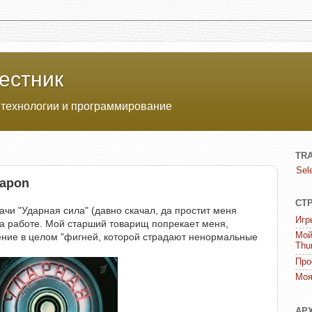
естник
 технологии и программирование
TR
Sel
eapon
СТ
ачи "Ударная сила" (давно скачал, да простит меня
Игр
 на работе. Мой старший товарищ попрекает меня,
Мой
ение в целом "фигней, которой страдают ненормальные
Thu
Про
Моя
АР