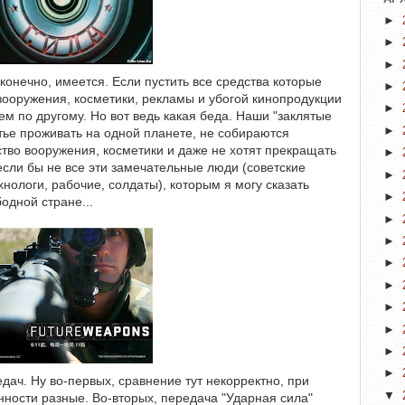
►
►
►
конечно, имеется. Если пустить все средства которые
►
 вооружения, косметики, рекламы и убогой кинопродукции
►
ем по другому. Но вот ведь какая беда. Наши "заклятые
►
тье проживать на одной планете, не собираются
ство вооружения, косметики и даже не хотят прекращать
►
сли бы не все эти замечательные люди (советские
►
нологи, рабочие, солдаты), которым я могу сказать
►
бодной стране...
►
►
►
►
►
►
►
►
дач. Ну во-первых, сравнение тут некорректно, при
▼
ности разные. Во-вторых, передача "Ударная сила"