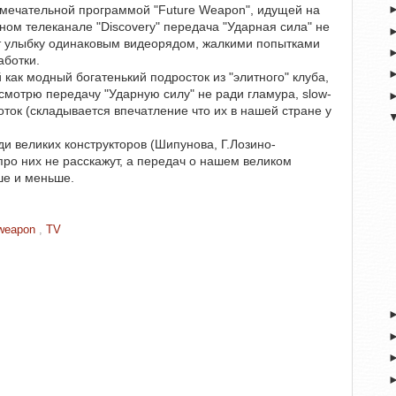
амечательной программой "Future Weapon", идущей на
ом телеканале "Discovery" передача "Ударная сила" не
т улыбку одинаковым видеорядом, жалкими попытками
аботки.
 как модный богатенький подросток из "элитного" клуба,
 смотрю передачу "Ударную силу" не ради гламура, slow-
ок (складывается впечатление что их в нашей стране у
и великих конструкторов (Шипунова, Г.Лозино-
y про них не расскажут, а передач о нашем великом
ше и меньше.
 weapon
,
TV