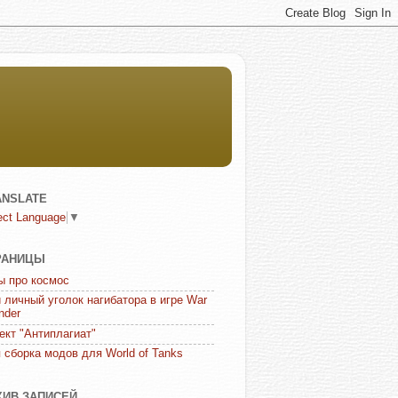
ANSLATE
ect Language
▼
РАНИЦЫ
ы про космос
 личный уголок нагибатора в игре War
nder
ект "Антиплагиат"
 сборка модов для World of Tanks
ХИВ ЗАПИСЕЙ