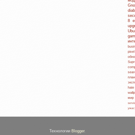
мо
Gn
dia
sec
8
e
upg
Ubu
ga
инт
bus
pixe
обн
Sup
com
sea
пл
экс
hat
wall
ми
serv
ужа
Технологии
Blogger
.