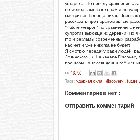
устарела. По поводу сравнения с з
не менее замечательном и популярн
смотрится. Вообще никак. Вызывае
рассказать про перспективные разр
"Future weapon" по сравнению с ней
супротив выходца из деревни. Но я
mo и рекламы современных разработ
нас нет и уже никогда не будет).
Я смотрю передачу ради людей, рад
Лозинского...). На канале Discover
прошлом на телевидении всё мень
на
13:27
Tags:
ударная сила
,
discovery
,
future
Комментариев нет :
Отправить комментарий