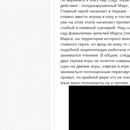
Но вернемся к Mars War Logs. Казал
действия - полуразрушенный Марс,
Главный герой начинает в тюрьме - 
плавно ввести игрока в игру и пос
уже на этом этапе начинают проявл
слабый и наивный сценарий. Над с
над фамилиями жителей Марса (тип
Марса, на территории которого вою
главного героя, но вряд ли кому-то 
подобной энциклопедии работали п
занимался чтением. В общем, след
двух героев игры не хочется совер
сцен на движке игры, озвучка в игре
заниматься полноценным переозвуч
провал, по крайней мере это не оче
злые маги-техноманты ну и прочее..