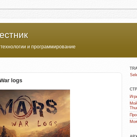
естник
 технологии и программирование
TR
Sel
War logs
СТ
Игр
Мой
Thu
Про
Моя
АР