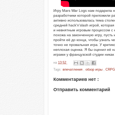
Игру Mars War Logs нам подарила н
разработчики которой приложили р
активно использовалась тема столкн
средней hack'n'slash игрой, котор
и невнятным игровым процессом с 
похожа на законченную игру, пусть 
пройти её до конца, чтобы узнать ч
точно не провальная игра. У крити
неплохая оценка. Я бы оценил её 
играми у французской студии никак
на
13:52
Tags:
впечатления
,
обзор игры
,
CRP
Комментариев нет :
Отправить комментарий