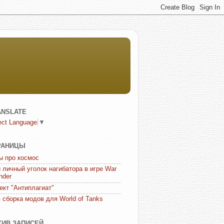
ANSLATE
ect Language
▼
РАНИЦЫ
ы про космос
 личный уголок нагибатора в игре War
nder
ект "Антиплагиат"
 сборка модов для World of Tanks
ХИВ ЗАПИСЕЙ