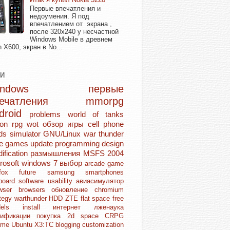
Первые впечатления и
недоумения. Я под
впечатлением от экрана ,
после 320х240 у несчастной
Windows Mobile в древнем
n X600, экран в No...
ГИ
Windows
первые
печатления
mmorpg
droid
problems
world of tanks
ion rpg
wot
обзор игры
cell phone
ds
simulator
GNU/Linux
war thunder
ie games
update
programming
design
ification
размышления
MSFS 2004
rosoft
windows 7
выбор
arcade game
refox
future
samsung
smartphones
board
software
usability
авиасимулятор
owser
browsers
обновление
chromium
ategy
warthunder
HDD
ZTE
flat space
free
dels
install
интернет
лженаука
дификации
покупка
2d space
CRPG
ome
Ubuntu
X3:TC
blogging
customization