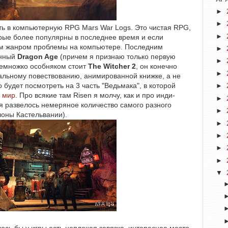
►
►
ть в компьютерную RPG Mars War Logs. Это чистая RPG,
►
торые более популярны в последнее время и если
ним жанром проблемы на компьютере. Последним
►
енный
Dragon Age
(причем я признаю только первую
►
 Немножко особняком стоит
The Witcher 2
, он конечно
►
уальному повествованию, анимированной книжке, а не
о будет посмотреть на 3 часть "Ведьмака", в которой
►
 мир
. Про всякие там Risen я молчу, как и про инди-
►
я развелось немеряное количество самого разного
►
лоны Кастельвании).
►
►
►
►
▼