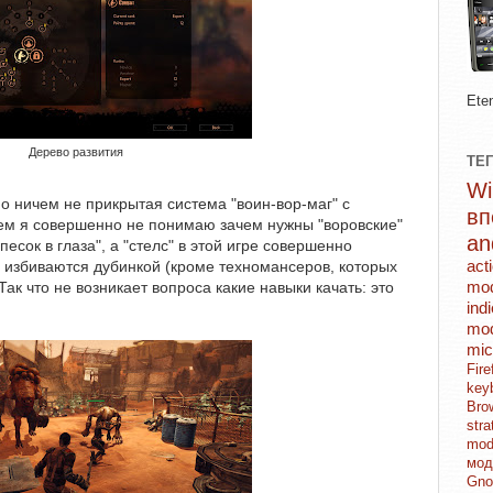
Ete
Дерево развития
ТЕ
о ничем не прикрытая система "воин-вор-маг" с
в
м я совершенно не понимаю зачем нужны "воровские"
an
песок в глаза", а "стелс" в этой игре совершенно
act
ко избиваются дубинкой (кроме техномансеров, которых
mo
Так что не возникает вопроса какие навыки качать: это
ind
mod
mic
Fi
key
Br
str
mo
мо
Gn