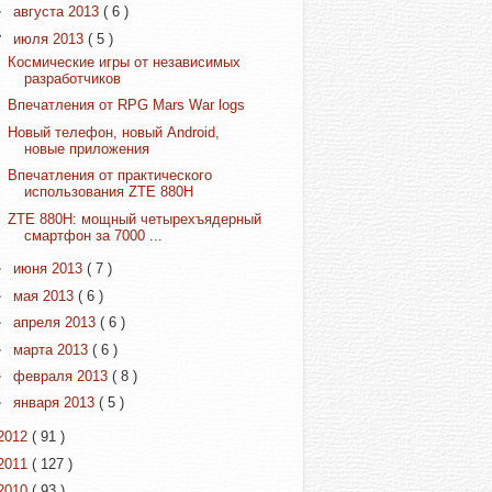
►
августа 2013
( 6 )
▼
июля 2013
( 5 )
Космические игры от независимых
разработчиков
Впечатления от RPG Mars War logs
Новый телефон, новый Android,
новые приложения
Впечатления от практического
использования ZTE 880H
ZTE 880H: мощный четырехъядерный
смартфон за 7000 ...
►
июня 2013
( 7 )
►
мая 2013
( 6 )
►
апреля 2013
( 6 )
►
марта 2013
( 6 )
►
февраля 2013
( 8 )
►
января 2013
( 5 )
2012
( 91 )
2011
( 127 )
2010
( 93 )