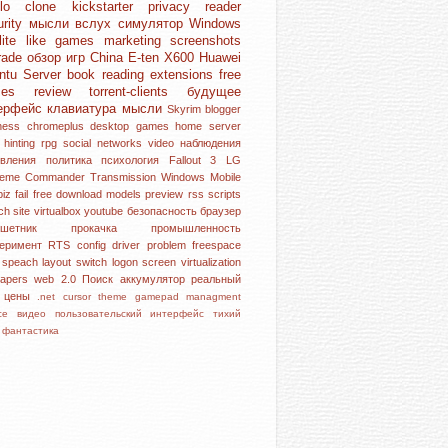
blo clone
kickstarter
privacy
reader
urity
мысли вслух
симулятор
Windows
lite like games
marketing
screenshots
rade
обзор игр
China
E-ten X600
Huawei
ntu Server
book reading
extensions
free
mes
review
torrent-clients
будущее
ерфейс
клавиатура
мысли
Skyrim
blogger
iness
chromeplus
desktop
games
home server
l hinting
rpg
social networks
video
наблюдения
овления
политика
психология
Fallout 3
LG
reme Commander
Transmission
Windows Mobile
piz
fail
free download
models
preview
rss
scripts
rch
site
virtualbox
youtube
безопасность
браузер
аншетник
прокачка
промышленность
перимент
RTS
config
driver problem
freespace
e speach
layout switch
logon screen
virtualization
papers
web 2.0
Поиск
аккумулятор
реальный
р
цены
.net
cursor theme
gamepad
managment
ice
видео
пользовательский интерфейс
тихий
с
фантастика