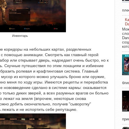
пле
Ка
Da
Мож
сло
Инвентарь
Dan
соз
кото
е коридоры на небольших картах, разделенных
 с помощью анимации. Смотреть как главный герой
абор или открывает дверь, надоедает очень быстро, но к
ь. Скучные путешествия по этим локациям и избиение
бразить ролевая и крафтинговая система. Главный
 мусор из которого можно улучшать броню или оружие,
жно меня по ходу игры. Имеются рецепты и переработка
бли
е нововведение сделано в системе кармы: оказывается
 только диких зверей, а всех разумных врагов он больно
но лежат на земля (впрочем, некоторые снова
ожно добить окончательно, получив "сыворотку"
ь лежать и не испортить себе репутацию.
при