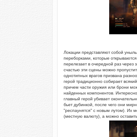
Локации представляют собой унылы
переборками, которые открываются
перелезает в очередной раз через з
счастью эти сцены можно пропустит
однотипных врагов призвана разноо
герой традиционно собирает всякий
причем части оружия или брони мо
найденных компонентов. Интересно
главный герой убивает окончательно
бьет дубинкой, после чего они мир
"респаунятся" с новым лутом). Их м
(местную валюту), а можно оставит