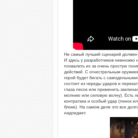
Не самый лучший сценарий должен 
И здесь у разработчиков немножко 
похвалить их за очень простую пон
действий. С огнестрельным оружием
герой будет бегать с самодельными
состоит из череды ударов и перека
глаза песок или применить заклинан
молнию или силовую волну). Есть л
контратака и особый удар (пинок и
блоке). На самом деле это все долг
надоедает.