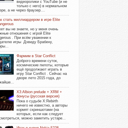
видеоролики с YouTube (и не
только с него) в нормальном
ере, а не через браузер....
к стать миллиардером в игре Elite
ngerous
ет вы не знаете, но у меня очень
жные отношения с игрой Elite
gerous . При всём уважении к
дателю игры Дэвиду Брабену,
ры...
Фармим в Star Conflict
Доброго времени суток,
космические пилоты, которые
ещё продолжают играть в
игру Star Conflict . Сейчас на
дворе лето 2015 года, до
жайше...
X3:Albion prelude + XRM +
бонусы (русская версия)
Пока о судьбе X:Rebirth
ничего не известно, а авторы
кормят скриншотами (на
которых, если как следует
смотреться, можно заметить устаре...
Итак я купил Nokia 5228