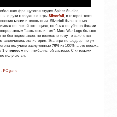
ебольшая французская студия Spider Studios,
аньше руки к созданию игры
Silverfall
, в которой тоже
овения магии и технологии. Silverfall была весьма
ая имела неплохой потенциал, но была погублена багами
непрерывным "автолевелингом". Mars War Logs больше
и не без недостатков, но возможно кому-то захочется
ем закончилась эта история. Эта игра не шедевр, но уж
ков она получила заслуженные
70%
из 100%, а это весьма
на
3 с плюсом
по пятибалльной системе. С хитовыми
 не получается.
G
,
PC game