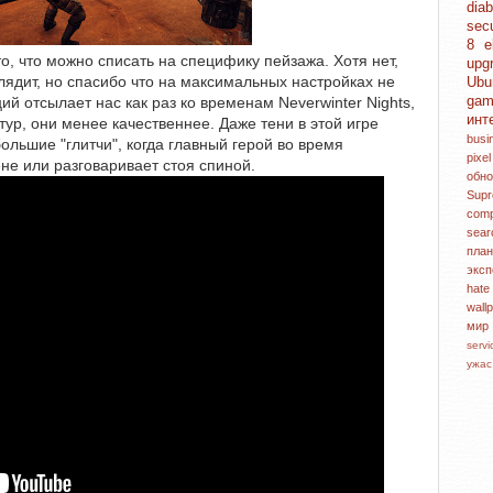
dia
sec
8
e
о, что можно списать на специфику пейзажа. Хотя нет,
upg
лядит, но спасибо что на максимальных настройках не
Ubu
ga
ий отсылает нас как раз ко временам Neverwinter Nights,
инт
тур, они менее качественнее. Даже тени в этой игре
bus
ольшие "глитчи", когда главный герой во время
pixe
не или разговаривает стоя спиной.
обн
Sup
com
sea
пл
экс
hat
wall
ми
serv
ужа