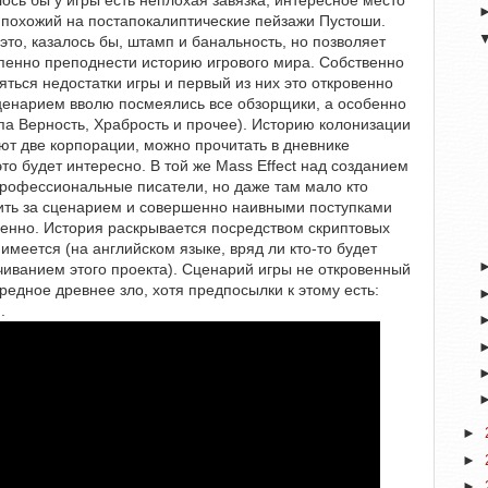
ось бы у игры есть неплохая завязка, интересное место
 похожий на постапокалиптические пейзажи Пустоши.
это, казалось бы, штамп и банальность, но позволяет
тепенно преподнести историю игрового мира. Собственно
яться недостатки игры и первый из них это откровенно
ценарием вволю посмеялись все обзорщики, а особенно
а Верность, Храбрость и прочее). Историю колонизации
ют две корпорации, можно прочитать в дневнике
это будет интересно. В той же Mass Effect над созданием
рофессиональные писатели, но даже там мало кто
ить за сценарием и совершенно наивными поступками
шенно. История раскрывается посредством скриптовых
 имеется (на английском языке, вряд ли кто-то будет
иванием этого проекта). Сценарий игры не откровенный
редное древнее зло, хотя предпосылки к этому есть:
.
►
►
►