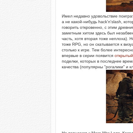
Имел недавно удовольствие поигра
а не какой-нибудь hack'n'slash, ко
говорить откровенно, с этим древ
заметным хитом здесь был незабв
часть, хотя вторая тоже неплоха).
тоже RPG, но он скатывается к виз
столько к игре. Тем более интересн
впервые в серии появится
открытый
поделки, которых в последнее врем
качества (популярны "рогалики" и к