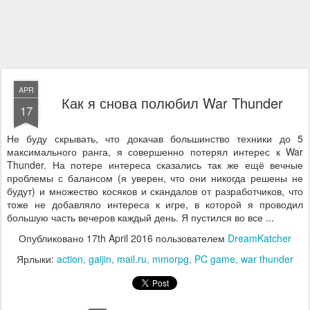
APR
Как я снова полюбил War Thunder
17
Не буду скрывать, что докачав большинство техники до 5
максимального ранга, я совершенно потерял интерес к War
Thunder. На потере интереса сказались так же ещё вечные
проблемы с балансом (я уверен, что они никогда решены не
будут) и множество косяков и скандалов от разработчиков, что
тоже не добавляло интереса к игре, в которой я проводил
большую часть вечеров каждый день. Я пустился во все ...
Опубликовано
17th April 2016
пользователем
DreamKatcher
Ярлыки:
action
gaijin
mail.ru
mmorpg
PC game
war thunder