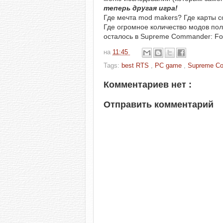
теперь другая игра!
Где мечта mod makers? Где карты 
Где огромное количество модов по
осталось в Supreme Commander: For
на
11:45
Tags:
best RTS
,
PC game
,
Supreme C
Комментариев нет :
Отправить комментарий