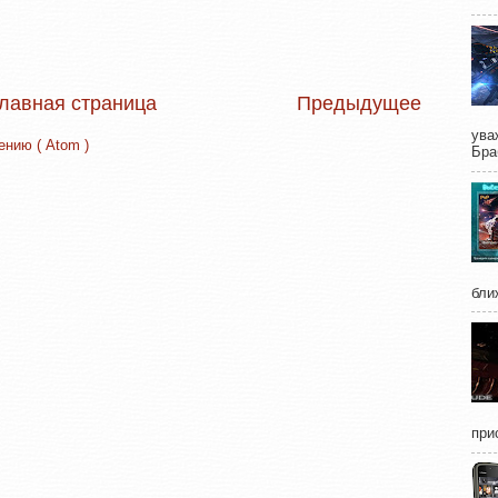
лавная страница
Предыдущее
ува
нию ( Atom )
Бра
бли
при