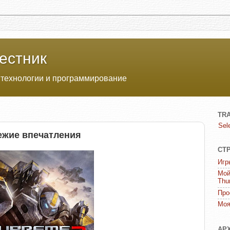
естник
 технологии и программирование
TR
Sel
ежие впечатления
СТ
Игр
Мой
Thu
Про
Моя
АР