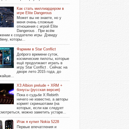
Как стать миллиардером в
игре Elite Dangerous
Может вы не знаете, но у
меня очень сложные
отношения с игрой Elite
Dangerous . При всём
жении к создателю игры Дэвиду
бену, которы...
Фармим в Star Conflict
Доброго времени суток,
космические пилоты, которые
ещё продолжают играть в
игру Star Conflict . Сейчас на
дворе лето 2015 года, до
жайше...
X3:Albion prelude + XRM +
бонусы (русская версия)
Пока о судьбе X:Rebirth
ничего не известно, а авторы
кормят скриншотами (на
которых, если как следует
смотреться, можно заметить устаре...
Итак я купил Nokia 5228
Первые впечатления и