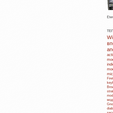
Ete
ТЕ
в
an
act
mo
ind
mod
mic
Fi
key
Br
str
mo
мо
Gn
dia
sec