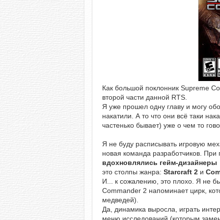
Как большой поклонник Supreme C
второй части данной RTS.
Я уже прошел одну главу и могу об
накатили. А то что они всё таки нак
частенько бывает) уже о чем то гово
Я не буду расписывать игровую мех
новая команда разработчиков. При 
вдохновлялись гейм-дизайнеры
это столпы жанра:
Starcraft 2
и
Com
И... к сожалению, это плохо. Я не
Commander 2 напоминает цирк, кото
медведей).
Да, динамика выросла, играть инте
меню исследований (которым замени