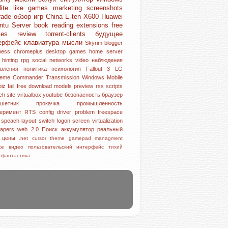
lite like games
marketing
screenshots
rade
обзор игр
China
E-ten X600
Huawei
ntu Server
book reading
extensions
free
mes
review
torrent-clients
будущее
ерфейс
клавиатура
мысли
Skyrim
blogger
iness
chromeplus
desktop
games
home server
l hinting
rpg
social networks
video
наблюдения
овления
политика
психология
Fallout 3
LG
reme Commander
Transmission
Windows Mobile
piz
fail
free download
models
preview
rss
scripts
rch
site
virtualbox
youtube
безопасность
браузер
аншетник
прокачка
промышленность
перимент
RTS
config
driver problem
freespace
e speach
layout switch
logon screen
virtualization
papers
web 2.0
Поиск
аккумулятор
реальный
р
цены
.net
cursor theme
gamepad
managment
ice
видео
пользовательский интерфейс
тихий
с
фантастика