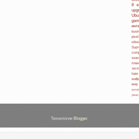
8
e
upg
Ubu
ga
инт
bus
pixe
обн
Sup
com
sea
пл
экс
hat
wall
ми
serv
ужа
Технологии
Blogger
.