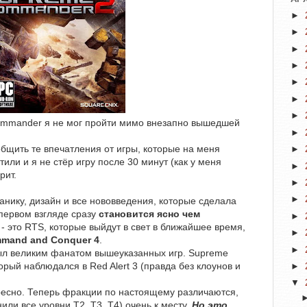
►
►
►
►
►
►
►
ommander я не мог пройти мимо внезапно вышедшей
►
общить те впечатления от игры, которые на меня
►
атили и я не стёр игру после 30 минут (как у меня
►
рит.
►
►
анику, дизайн и все нововведения, которые сделала
первом взгляде сразу
становится ясно чем
►
- это RTS, которые выйдут в свет в ближайшее время,
►
mand and Conquer 4
.
►
 был великим фанатом вышеуказанных игр. Supreme
рый наблюдался в Red Alert 3 (правда без клоунов и
►
▼
ресно. Теперь фракции по настоящему различаются,
ли все уровни T2, T3, T4) очень к месту.
Но это