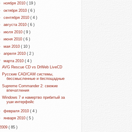
►
ноября 2010
( 19 )
►
октября 2010
( 6 )
►
сентября 2010
( 4 )
►
августа 2010
( 6 )
►
июля 2010
( 9 )
►
июня 2010
( 6 )
►
мая 2010
( 10 )
►
апреля 2010
( 2 )
▼
марта 2010
( 4 )
AVG Rescue CD vs DrWeb LiveCD
Русские CAD/CAM системы,
бессмысленные и беспощадные
Supreme Commander 2: свежие
впечатления
Windows 7 и намертво прибитый за
уши интерфейс
►
февраля 2010
( 4 )
►
января 2010
( 5 )
2009
( 85 )