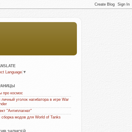
ANSLATE
ect Language
▼
РАНИЦЫ
ы про космос
 личный уголок нагибатора в игре War
nder
ект "Антиплагиат"
 сборка модов для World of Tanks
ХИВ ЗАПИСЕЙ