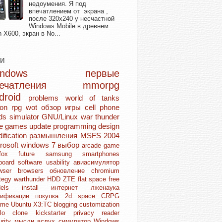
недоумения. Я под
впечатлением от экрана ,
после 320х240 у несчастной
Windows Mobile в древнем
n X600, экран в No...
ГИ
Windows
первые
печатления
mmorpg
droid
problems
world of tanks
ion rpg
wot
обзор игры
cell phone
ds
simulator
GNU/Linux
war thunder
ie games
update
programming
design
ification
размышления
MSFS 2004
rosoft
windows 7
выбор
arcade game
refox
future
samsung
smartphones
board
software
usability
авиасимулятор
owser
browsers
обновление
chromium
ategy
warthunder
HDD
ZTE
flat space
free
dels
install
интернет
лженаука
дификации
покупка
2d space
CRPG
ome
Ubuntu
X3:TC
blogging
customization
blo clone
kickstarter
privacy
reader
urity
мысли вслух
симулятор
Windows