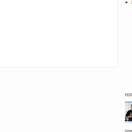
►
ПО
пле