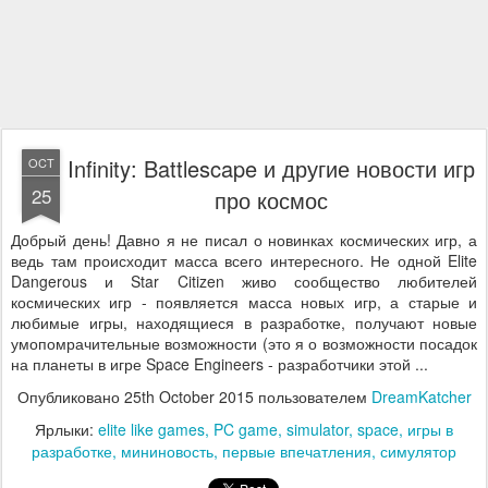
Infinity: Battlescape и другие новости игр
OCT
25
про космос
Добрый день! Давно я не писал о новинках космических игр, а
ведь там происходит масса всего интересного. Не одной Elite
Dangerous и Star Citizen живо сообщество любителей
космических игр - появляется масса новых игр, а старые и
любимые игры, находящиеся в разработке, получают новые
умопомрачительные возможности (это я о возможности посадок
на планеты в игре Space Engineers - разработчики этой ...
Опубликовано
25th October 2015
пользователем
DreamKatcher
Ярлыки:
elite like games
PC game
simulator
space
игры в
разработке
мининовость
первые впечатления
симулятор