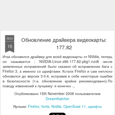
Обновление драйвера видеокарты:
NOV
15
177.82
Итак обновился драйвер для моей видеокарты от NVidia, теперь
он называется : NVIDIA-Linux-x86-177.82-pkg1.runВ числе
заявленных исправлений было сказано об исправлении бага с
Firefox 3, а именно со шрифтами. Кстати Firefox и сам неплохо
обновился до версии 3.0.4, исправив в себе некоторые ошибки
в безопасности (т.е. обновление крайне рекомендовано).По
поводу изменений к лучшему: я конечно ...
Опубликовано
15th November 2008
пользователем
DreamKatcher
Ярлыки:
Firefox
fonts
Nvidia
OpenSuse 11
шрифты