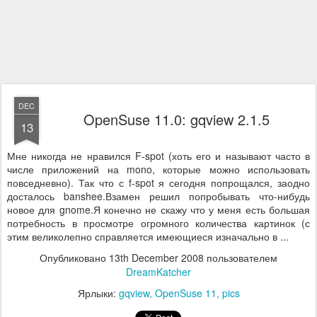
DEC
OpenSuse 11.0: gqview 2.1.5
13
Мне никогда не нравился F-spot (хоть его и называют часто в
числе приложений на mono, которые можно использовать
повседневно). Так что с f-spot я сегодня попрощался, заодно
досталось banshee.Взамен решил попробывать что-нибудь
новое для gnome.Я конечно не скажу что у меня есть большая
потребность в просмотре огромного количества картинок (с
этим великолепно справляется имеющиеся изначально в ...
Опубликовано
13th December 2008
пользователем
DreamKatcher
Ярлыки:
gqview
OpenSuse 11
pics