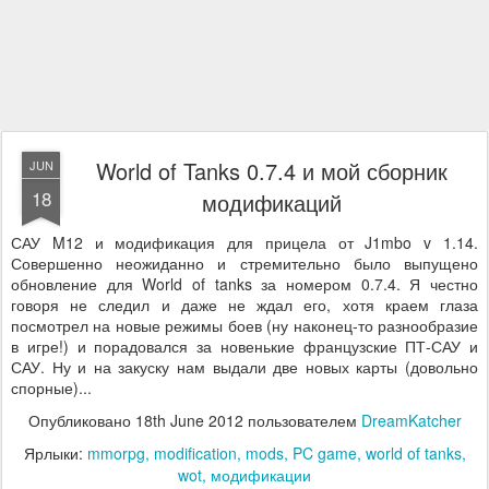
World of Tanks 0.7.4 и мой сборник
JUN
18
модификаций
САУ M12 и модификация для прицела от J1mbo v 1.14.
Совершенно неожиданно и стремительно было выпущено
обновление для World of tanks за номером 0.7.4. Я честно
говоря не следил и даже не ждал его, хотя краем глаза
посмотрел на новые режимы боев (ну наконец-то разнообразие
в игре!) и порадовался за новенькие французские ПТ-САУ и
САУ. Ну и на закуску нам выдали две новых карты (довольно
спорные)...
Опубликовано
18th June 2012
пользователем
DreamKatcher
Ярлыки:
mmorpg
modification
mods
PC game
world of tanks
wot
модификации