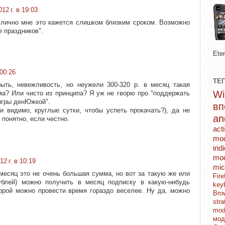
12 г. в 19:03
 лично мне это кажется слишком близким сроком. Возможно
е праздников".
Ete
 00:26
ТЕ
ыть, невежливость, но неужели 300-320 р. в месяц такая
а? Или чисто из принципа? Я уж не гворю про "поддержать
игры денЮжкой".
в
и видимо, круглые сутки, чтобы успеть прокачать?), да не
an
 понятно, если честно.
act
mo
ind
mod
12 г. в 10:19
mic
 месяц это не очень большая сумма, но вот за такую же или
Fi
блей) можно получить в месяц подписку в какую-нибудь
key
рой можно провести время гораздо веселее. Ну да, можно
Br
str
mo
мо