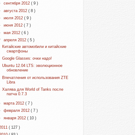
►
сентября 2012
( 9 )
►
августа 2012
( 8 )
►
июля 2012
( 9 )
►
июня 2012
( 7 )
►
мая 2012
( 6 )
▼
апреля 2012
( 5 )
Китайские автомобили и китайские
смартфоны
Google Glasses: очки надо!
Ubuntu 12.04 LTS: эволюционное
обновление
Впечатления от использования ZTE
Libra
Халява для World of Tanks после
патча 0.7.3
►
марта 2012
( 7 )
►
февраля 2012
( 7 )
►
января 2012
( 10 )
2011
( 127 )
2010
( 93 )