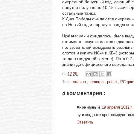
очередной бонусный код, дающий су
попутно получая по 10-15 тысяч се
остальные танки.
К Дню Победы ожидаются очередные 
на Новый год и порадует заядлых иг
Update
: как и ожидалось, была вы
стоимость покупки слотов в два ра
пользователей вкладывать реальные
слотов и купить ИС-4 и КВ-3 (котор
тогда о грядущей замене). Патч 0.7.
значит до официального выхода пат
на
12:29
Tags:
халява
,
mmorpg
,
patch
,
PC ga
4 комментария :
Анонимный
19 апреля 2012 г. 
ну и когда же прогнозируют вых
Ответить