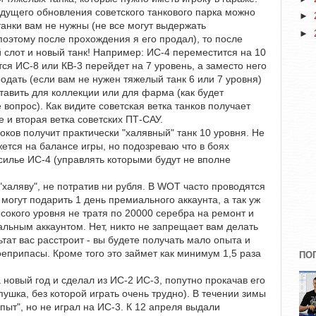
ядущего обновления советского танкового парка можно
►
 танки вам не нужны (не все могут выдержать
►
оэтому после прохождения я его продал), то после
 слот и новый танк! Например: ИС-4 переместится на 10
ится ИС-8 или КВ-3 перейдет на 7 уровень, а заместо него
одать (если вам не нужен тяжелый танк 6 или 7 уровня)
тавить для коллекции или для фарма (как будет
 вопрос). Как видите советская ветка танков получает
 и вторая ветка советских ПТ-САУ.
оков получит практически "халявный" танк 10 уровня. Не
жется на балансе игры, но подозреваю что в боях
илье ИС-4 (управлять которыми будут не вполне
"халяву", не потратив ни рубля. В WOT часто проводятся
могут подарить 1 день премиального аккаунта, а так уж
высокого уровня не тратя по 20000 серебра на ремонт и
льным аккаунтом. Нет, никто не запрещает вам делать
ьтат вас расстроит - вы будете получать мало опыта и
оеприпасы. Кроме того это займет как минимум 1,5 раза
ПО
 новый год и сделал из ИС-2 ИС-3, попутно прокачав его
пушка, без которой играть очень трудно). В течении зимы
пыт", но не играл на ИС-3. К 12 апреля выдали