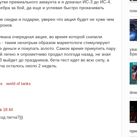
тки премиального аккаунта и я докачал ИС-3 до ИС-4,
ребра за бой, да еще и успевая быстро прокачивать
пле
скидки и подарки, уверен что акция будет не хуже чем
роков.
думана очередная акция, во время которой снизили
за - таким нехитрым образом маркетологи стимулируют
 деньги и покупать золото. Самое время прикупить пару
ува
ый лично я опрометчиво продал полгода назад, не зная
Бра
3 выйдет до праздников, бета-тест идет во всю силу, а
ча осталось около 2 недель.
me
,
world of tanks
бли
в 18:44
од патча?)))
при