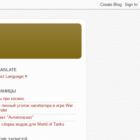
ANSLATE
ect Language
▼
РАНИЦЫ
ы про космос
 личный уголок нагибатора в игре War
nder
ект "Антиплагиат"
 сборка модов для World of Tanks
ХИВ ЗАПИСЕЙ