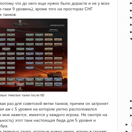
, потому что до него еще нужно было дорасти и не у всех
е-таки 9 уровень), кроме того на просторах СНГ
х танков.
вые тяжелые танки после КВ
ак раз для советской ветки танков, причем он затронет
ая аж с 5 уровня на котором уютно расположился
ак мне кажется, имеется у каждого игрока. Не смотря на
ьность) этот танк настоящая беда для 5 уровня и
►
бра.
и тяжелых танка, которые нужно иметь игроку в гараже:
►