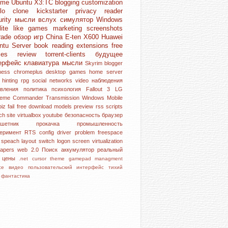
ome
Ubuntu
X3:TC
blogging
customization
blo clone
kickstarter
privacy
reader
urity
мысли вслух
симулятор
Windows
lite like games
marketing
screenshots
rade
обзор игр
China
E-ten X600
Huawei
ntu Server
book reading
extensions
free
mes
review
torrent-clients
будущее
ерфейс
клавиатура
мысли
Skyrim
blogger
iness
chromeplus
desktop
games
home server
l hinting
rpg
social networks
video
наблюдения
овления
политика
психология
Fallout 3
LG
reme Commander
Transmission
Windows Mobile
piz
fail
free download
models
preview
rss
scripts
rch
site
virtualbox
youtube
безопасность
браузер
аншетник
прокачка
промышленность
перимент
RTS
config
driver problem
freespace
e speach
layout switch
logon screen
virtualization
papers
web 2.0
Поиск
аккумулятор
реальный
р
цены
.net
cursor theme
gamepad
managment
ice
видео
пользовательский интерфейс
тихий
с
фантастика