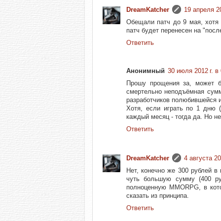
DreamKatcher
19 апреля 20
Обещали патч до 9 мая, хотя
патч будет перенесен на "посл
Ответить
Анонимный
30 июля 2012 г. в
Прошу прощения за, может б
смертельно неподъёмная сумм
разработчиков полюбившейся 
Хотя, если играть по 1 дню (
каждый месяц - тогда да. Но не
Ответить
DreamKatcher
4 августа 20
Нет, конечно же 300 рублей в
чуть большую сумму (400 ру
полноценную MMORPG, в кото
сказать из принципа.
Ответить