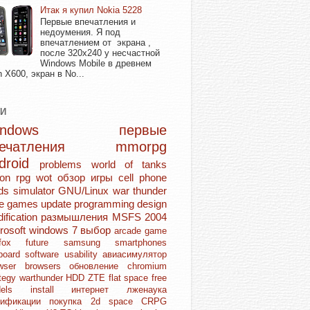
Итак я купил Nokia 5228
Первые впечатления и
недоумения. Я под
впечатлением от экрана ,
после 320х240 у несчастной
Windows Mobile в древнем
n X600, экран в No...
ГИ
Windows
первые
печатления
mmorpg
droid
problems
world of tanks
ion rpg
wot
обзор игры
cell phone
ds
simulator
GNU/Linux
war thunder
ie games
update
programming
design
ification
размышления
MSFS 2004
rosoft
windows 7
выбор
arcade game
refox
future
samsung
smartphones
board
software
usability
авиасимулятор
owser
browsers
обновление
chromium
ategy
warthunder
HDD
ZTE
flat space
free
dels
install
интернет
лженаука
дификации
покупка
2d space
CRPG