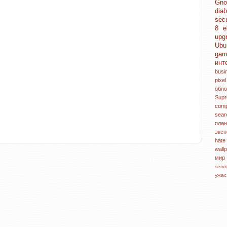
Gn
dia
sec
8
e
upg
Ubu
ga
инт
bus
pixe
обн
Sup
com
sea
пл
экс
hat
wall
ми
serv
ужа