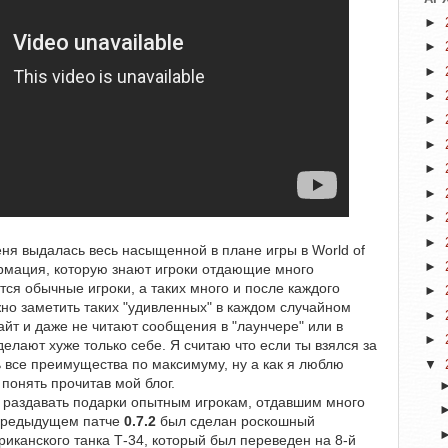
►
►
►
►
►
►
►
►
►
►
еня выдалась весь насыщенной в плане игры в World of
►
ормация, которую знают игроки отдающие много
тся обычные игроки, а таких много и после каждого
►
но заметить таких "удивленных" в каждом случайном
►
айт и даже не читают сообщения в "лаунчере" или в
►
елают хуже только себе. Я считаю что если ты взялся за
ь все преимущества по максимуму, ну а как я люблю
▼
 понять прочитав мой блог.
 раздавать подарки опытным игрокам, отдавшим много
 предыдущем патче
0.7.2
был сделан роскошный
риканского танка Т-34, который был переведен на 8-й