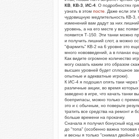
КВ
,
КВ-3
,
ИС-4
. О подробностях гр
узнать в этом
посте
. Даже если эти
чудовищную медлительность КВ-3, п
изменений вам дадут за них лишний
уровень, а на его месте у вас появ
появится Т-150. Эти танки можно пр
и получить лишний слот, а можно ос
"фармить" КВ-2 на 6 уровне это еще
много нововведений, а в планах еще
Как видите огромное количество игр
могу сказать каким это образом ска
высших уровней будет сплошное зас
опытные и адекватные игроки).
К ИС-4 я подошел опять таки через 
различные акции, во время которых 
заведено в игре, что качать танки 
боеприпасы, можно только с премиа
это и с обычным, но поверьте резул
тратить все средства на ремонт и б
больше времени на прокачку.
Сначала я получил бонусный код на
до "топа" (особенно важна топовая 
и весны я только "снимал двойной о