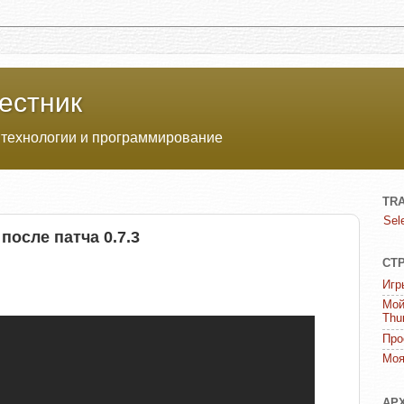
естник
 технологии и программирование
TR
Sel
после патча 0.7.3
СТ
Игр
Мой
Thu
Про
Моя
АР