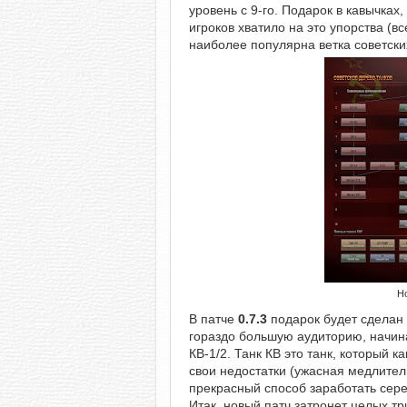
уровень с 9-го. Подарок в кавычках
игроков хватило на это упорства (вс
наиболее популярна ветка советски
Но
В патче
0.7.3
подарок будет сделан к
гораздо большую аудиторию, начин
КВ-1/2. Танк КВ это танк, который к
свои недостатки (ужасная медлител
прекрасный способ заработать сере
Итак, новый патч затронет целых тр