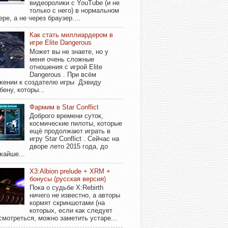
видеоролики с YouTube (и не
только с него) в нормальном
ере, а не через браузер....
Как стать миллиардером в
игре Elite Dangerous
Может вы не знаете, но у
меня очень сложные
отношения с игрой Elite
Dangerous . При всём
жении к создателю игры Дэвиду
бену, которы...
Фармим в Star Conflict
Доброго времени суток,
космические пилоты, которые
ещё продолжают играть в
игру Star Conflict . Сейчас на
дворе лето 2015 года, до
жайше...
X3:Albion prelude + XRM +
бонусы (русская версия)
Пока о судьбе X:Rebirth
ничего не известно, а авторы
кормят скриншотами (на
которых, если как следует
смотреться, можно заметить устаре...